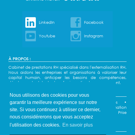
LinkedIn
Facebook
Youtube
Instagram
À PROPOS :
Cabinet de prestations RH spécialisé dans l'externalisation RH.
Nous aidons les entreprises et organisations à valoriser leur
capital humain, anticiper les besoins de compétences,
développer les talents et professionnaliser le management.
NAVIGATION :
Nous utilisons des cookies pour vous
Accueil
•
Externalisation Ressources Humaines
•
garantir la meilleure expérience sur notre
Externalisation Entretiens Professionnels
•
Conseil
•
Formation
site. Si vous continuez à utiliser ce dernier,
•
Actualités
•
Contact
•
Partenaires
•
Témoignages
•
Prise
nous considérerons que vous acceptez
de rendez-vous
•
Départements
l'utilisation des cookies.
En savoir plus
INFORMATIONS LÉGALES :