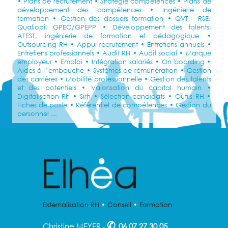
• Plans de recrutement • Stratégie compétences • Plans de
développement des compétences • Ingénierie de
formation • Gestion des dossiers formation • QVT, RSE,
Qualiopi, GPEC/GPEPP • Développement des talents,
AFEST, ingénierie de formation et pédagogique •
Outsourcing RH • Appui recrutement • Entretiens annuels •
Entretiens professionnels • Audit RH • Audit social • Marque
employeur • Emploi • Intégration salariés • On boarding •
Aides à l’embauche • Systèmes de rémunération • Gestion
des carrières • Mobilité professionnelle • Gestion des talents
et des potentiels • Valorisation du capital humain •
Digitalisation Rh • Sirh • Sélection candidats • Outils RH •
Fiches de poste • Référentiel de compétences • Gestion du
personnel ...
Externalisation RH
•
Conseil
•
Formation
✆
Christine MEYER
06 07 27 30 05
-