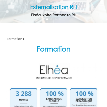
Externalisation RH
Elhéa, votre Partenaire RH
ACCUEIL
EXTERNALISATION
Formation ›
RH
Formation
ENTRETIENS
PROFESSIONNELS
CONSEIL
FORMATION
ACTUALITÉS
TÉMOIGNAGES
CONTACT