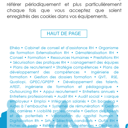
référer périodiquement et plus particulièrement
chaque fois que vous acceptez que soient
enregistrés des cookies dans vos équipements.
HAUT DE PAGE
Elhéa • Cabinet de conseil et d'assistance RH • Organisme
de formation Externalisation RH • Dématérialisation RH •
Conseil • Formation • Ressources Humaines • Prestations RH
• Sécurisation des pratiques RH • Management des équipes
• Plans de recrutement • Stratégie compétences • Plans de
développement des compétences • Ingénierie de
formation • Gestion des dossiers formation • QVT, RSE,
Qualiopi, GPEC/GPEPP • Développement des talents,
AFEST, ingénierie de formation et pédagogique •
Outsourcing RH • Appui recrutement • Entretiens annuels •
Entretiens professionnels • Audit RH • Audit social • Marque
employeur • Emploi • Intégration salariés • On boarding •
Aides à l’embauche • Systèmes de rémunération • Gestion
des carrières • Mobilité professionnelle • Gestion des talents
et des potentiels • Valorisation du capital humain •
Digitalisation Rh • Sirh • Sélection candidats • Outils RH •
Fiches de poste • Référentiel de compétences • Gestion du