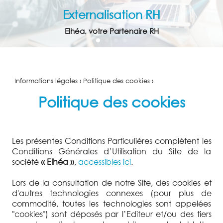
Externalisation RH
Elhéa, votre Partenaire RH
ACCUEIL
EXTERNALISATION
RH
Informations légales › Politique des cookies ›
ENTRETIENS
Politique des cookies
PROFESSIONNELS
CONSEIL
FORMATION
Les présentes Conditions Particulières complètent les
Conditions Générales d’Utilisation du Site de la
ACTUALITÉS
société
‹‹ Elhéa ››
,
accessibles ici
.
TÉMOIGNAGES
Lors de la consultation de notre Site, des cookies et
d'autres technologies connexes (pour plus de
CONTACT
commodité, toutes les technologies sont appelées
"cookies") sont déposés par l’Editeur et/ou des tiers
PARTENAIRES