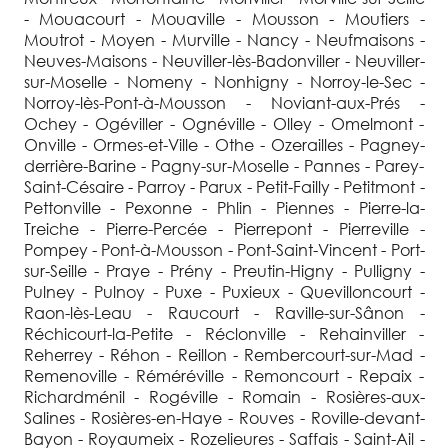
- Mouacourt - Mouaville - Mousson - Moutiers -
Moutrot - Moyen - Murville - Nancy - Neufmaisons -
Neuves-Maisons - Neuviller-lès-Badonviller - Neuviller-
sur-Moselle - Nomeny - Nonhigny - Norroy-le-Sec -
Norroy-lès-Pont-à-Mousson - Noviant-aux-Prés -
Ochey - Ogéviller - Ognéville - Olley - Omelmont -
Onville - Ormes-et-Ville - Othe - Ozerailles - Pagney-
derrière-Barine - Pagny-sur-Moselle - Pannes - Parey-
Saint-Césaire - Parroy - Parux - Petit-Failly - Petitmont -
Pettonville - Pexonne - Phlin - Piennes - Pierre-la-
Treiche - Pierre-Percée - Pierrepont - Pierreville -
Pompey - Pont-à-Mousson - Pont-Saint-Vincent - Port-
sur-Seille - Praye - Prény - Preutin-Higny - Pulligny -
Pulney - Pulnoy - Puxe - Puxieux - Quevilloncourt -
Raon-lès-Leau - Raucourt - Raville-sur-Sânon -
Réchicourt-la-Petite - Réclonville - Rehainviller -
Reherrey - Réhon - Reillon - Rembercourt-sur-Mad -
Remenoville - Réméréville - Remoncourt - Repaix -
Richardménil - Rogéville - Romain - Rosières-aux-
Salines - Rosières-en-Haye - Rouves - Roville-devant-
Bayon - Royaumeix - Rozelieures - Saffais - Saint-Ail -