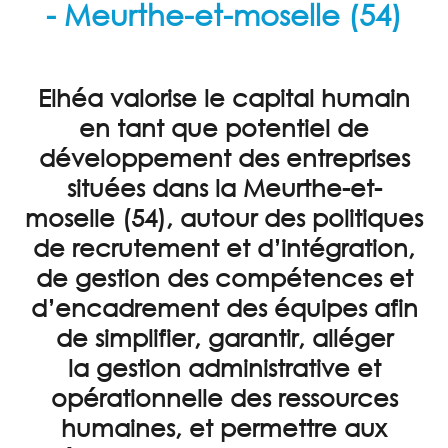
- Meurthe-et-moselle (54)
ACCUEIL
EXTERNALISATION
RH
Elhéa valorise le capital humain
ENTRETIENS
en tant que potentiel de
PROFESSIONNELS
développement des entreprises
CONSEIL
situées dans la Meurthe-et-
moselle (54), autour des politiques
FORMATION
de recrutement et d’intégration,
ACTUALITÉS
de gestion des compétences et
TÉMOIGNAGES
d’encadrement des équipes afin
CONTACT
de simplifier, garantir, alléger
la
gestion administrative et
PARTENAIRES
opérationnelle des ressources
humaines
, et permettre aux