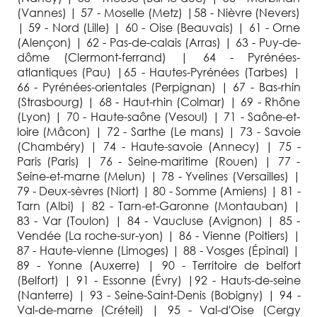
(Vannes) | 57 - Moselle (Metz) |58 - Nièvre (Nevers)
| 59 - Nord (Lille) | 60 - Oise (Beauvais) | 61 - Orne
(Alençon) | 62 - Pas-de-calais (Arras) | 63 - Puy-de-
dôme (Clermont-ferrand) | 64 - Pyrénées-
atlantiques (Pau) |65 - Hautes-Pyrénées (Tarbes) |
66 - Pyrénées-orientales (Perpignan) | 67 - Bas-rhin
(Strasbourg) | 68 - Haut-rhin (Colmar) | 69 - Rhône
(Lyon) | 70 - Haute-saône (Vesoul) | 71 - Saône-et-
loire (Mâcon) | 72 - Sarthe (Le mans) | 73 - Savoie
(Chambéry) | 74 - Haute-savoie (Annecy) | 75 -
Paris (Paris) | 76 - Seine-maritime (Rouen) | 77 -
Seine-et-marne (Melun) | 78 - Yvelines (Versailles) |
79 - Deux-sèvres (Niort) | 80 - Somme (Amiens) | 81 -
Tarn (Albi) | 82 - Tarn-et-Garonne (Montauban) |
83 - Var (Toulon) | 84 - Vaucluse (Avignon) | 85 -
Vendée (La roche-sur-yon) | 86 - Vienne (Poitiers) |
87 - Haute-vienne (Limoges) | 88 - Vosges (Épinal) |
89 - Yonne (Auxerre) | 90 - Territoire de belfort
(Belfort) | 91 - Essonne (Évry) |92 - Hauts-de-seine
(Nanterre) | 93 - Seine-Saint-Denis (Bobigny) | 94 -
Val-de-marne (Créteil) | 95 - Val-d'Oise (Cergy