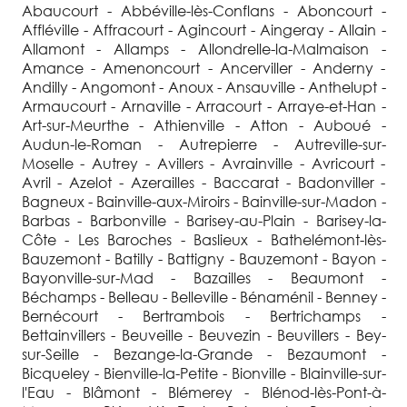
Abaucourt - Abbéville-lès-Conflans - Aboncourt -
Affléville - Affracourt - Agincourt - Aingeray - Allain -
Allamont - Allamps - Allondrelle-la-Malmaison -
Amance - Amenoncourt - Ancerviller - Anderny -
Andilly - Angomont - Anoux - Ansauville - Anthelupt -
Armaucourt - Arnaville - Arracourt - Arraye-et-Han -
Art-sur-Meurthe - Athienville - Atton - Auboué -
Audun-le-Roman - Autrepierre - Autreville-sur-
Moselle - Autrey - Avillers - Avrainville - Avricourt -
Avril - Azelot - Azerailles - Baccarat - Badonviller -
Bagneux - Bainville-aux-Miroirs - Bainville-sur-Madon -
Barbas - Barbonville - Barisey-au-Plain - Barisey-la-
Côte - Les Baroches - Baslieux - Bathelémont-lès-
Bauzemont - Batilly - Battigny - Bauzemont - Bayon -
Bayonville-sur-Mad - Bazailles - Beaumont -
Béchamps - Belleau - Belleville - Bénaménil - Benney -
Bernécourt - Bertrambois - Bertrichamps -
Bettainvillers - Beuveille - Beuvezin - Beuvillers - Bey-
sur-Seille - Bezange-la-Grande - Bezaumont -
Bicqueley - Bienville-la-Petite - Bionville - Blainville-sur-
l'Eau - Blâmont - Blémerey - Blénod-lès-Pont-à-