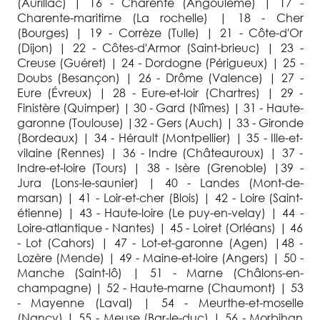
(Aurillac) | 16 - Charente (Angoulême) | 17 -
Charente-maritime (La rochelle) | 18 - Cher
(Bourges) | 19 - Corrèze (Tulle) | 21 - Côte-d'Or
(Dijon) | 22 - Côtes-d'Armor (Saint-brieuc) | 23 -
Creuse (Guéret) | 24 - Dordogne (Périgueux) | 25 -
Doubs (Besançon) | 26 - Drôme (Valence) | 27 -
Eure (Évreux) | 28 - Eure-et-loir (Chartres) | 29 -
Finistère (Quimper) | 30 - Gard (Nîmes) | 31 - Haute-
garonne (Toulouse) |32 - Gers (Auch) | 33 - Gironde
(Bordeaux) | 34 - Hérault (Montpellier) | 35 - Ille-et-
vilaine (Rennes) | 36 - Indre (Châteauroux) | 37 -
Indre-et-loire (Tours) | 38 - Isère (Grenoble) |39 -
Jura (Lons-le-saunier) | 40 - Landes (Mont-de-
marsan) | 41 - Loir-et-cher (Blois) | 42 - Loire (Saint-
étienne) | 43 - Haute-loire (Le puy-en-velay) | 44 -
Loire-atlantique - Nantes) | 45 - Loiret (Orléans) | 46
- Lot (Cahors) | 47 - Lot-et-garonne (Agen) |48 -
Lozère (Mende) | 49 - Maine-et-loire (Angers) | 50 -
Manche (Saint-lô) | 51 - Marne (Châlons-en-
champagne) | 52 - Haute-marne (Chaumont) | 53
- Mayenne (Laval) | 54 - Meurthe-et-moselle
(Nancy) | 55 - Meuse (Bar-le-duc) | 56 - Morbihan