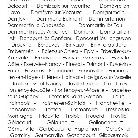
Dolcourt - Dombasle-sur-Meurthe - Domèvre-en-
Haye - Domèvre-sur-Vezouze - Domgermain -
Domjevin - Dommarie-Eulmont - Dommartemont -
Dommartin-la-Chaussée - Dommartin-lès-Toul -
Dommartin-sous-Amance - Domprix - Domptail-en-
l'Air - Doncourt-lès-Conflans - Doncourt-lès-Longuyon
- Drouville - Écrouves - Einvaux - Einville-au-Jard -
Emberménil - Epiez-sur-Chiers - Eply - Erbéviller-sur-
Amezule - Errouville - Essey-et-Maizerais - Essey-la-
Côte - Essey-lès-Nancy - Etreval - Eulmont - Euvezin -
Faulx - Favières - Fécocourt - Fenneviller - Ferrières -
Fey-en-Haye - Fillières - Flainval - Flavigny-sur-Moselle
- Fléville-devant-Nancy - Fléville-Lixières - Flin - Flirey -
Fontenoy-la-Joûte - Fontenoy-sur-Moselle - Forcelles-
sous-Gugney - Forcelles-Saint-Gorgon - Foug -
Fraimbois - Fraisnes-en-Saintois - Francheville -
Franconville - Fréménil - Frémonville - Fresnois-la-
Montagne - Friauville - Frolois - Frouard - Froville -
Gélacourt - Gélaucourt - Gellenoncourt -
Gémonville - Gerbécourt-et-Haplemont - Gerbéviller
- Germiny - Germonville - Gézoncourt - Gibeaumeix -