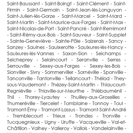
Saint-Baussant - Saint-Boingt - Saint-Clément - Saint-
Firmin - Saint-Germain - Saint-Jean-lès-Longuyon -
Saint-Julien-lès-Gorze - Saint-Marcel - Saint-Mard -
Saint-Martin - Saint-Maurice-aux-Forges - Saint-Max -
Saint-Nicolas-de-Port - Saint-Pancré - Saint-Remimont
- Saint-Rémy-aux-Bois - Saint-Sauveur - Saint-Supplet
- Sainte-Geneviève - Sainte-Pôle - Saizerais - Sancy -
Sanzey - Saulnes - Saulxerotte - Saulxures-lès-Nancy -
Saulxures-lès-Vannes - Saxon-Sion - Seichamps -
Seicheprey - Selaincourt - Seranville - Serres -
Serrouville - Sexey-aux-Forges - Sexey-les-Bois -
Sionviller - Sivry - Sommerviller - Sornéville - Sponville -
Tanconville - Tantonville - Tellancourt - Thélod - They-
sous-Vaudemont - Thézey-Saint-Martin - Thiaucourt-
Regniéville - Thiaville-sur-Meurthe - Thiébauménil -
Thil - Thorey-Lyautey - Thuilley-aux-Groseilles -
Thumeréville - Tiercelet - Tomblaine - Tonnoy - Toul -
Tramont-Émy - Tramont-Lassus - Tramont-Saint-André
- Tremblecourt - Trieux - Trondes - Tronville -
Tucquegnieux - Ugny - Uruffe - Vacqueville - Val-et-
Châtillon - Valhey - Valleroy - Vallois - Vandelainville -