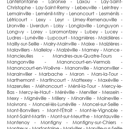
Lantéfontaine - Laronxe - Laxou - Lay-Saint-
Christophe - Lay-Saint-Remy - Lebeuville - Leintrey -
Lemainville - Leménil-Mitry - Lenoncourt - Lesménils -
Létricourt - Lexy - Leyr - Limey-Remenauville -
Lironville - Liverdun - Loisy - Longlaville - Longuyon -
Longwy - Lorey - Loromontzey - Lubey - Lucey -
Ludres - Lunéville - Lupcourt - Magnières - Maidières -
Mailly-sur-Seille - Mairy-Mainville - Maixe - Maizières -
Malavillers - Malleloy - Malzéville - Mamey - Mance -
Mancieulles - Mandres-aux-Quatre-Tours -
Mangonville - Manoncourt-en-Vermois -
Manoncourt-en-Woëvre - Manonville - Manonviller -
Marainviller - Marbache - Maron - Mars-la-Tour -
Marthemont - Martincourt - Mattexey - Maxéville -
Mazerulles - Méhoncourt - Ménil-la-Tour - Mercy-le-
Bas - Mercy-le-Haut - Méréville - Merviller - Messein -
Mexy - Mignéville - Millery - Minorville - Moineville -
Moivrons - Moncel-lès-Lunéville - Moncel-sur-Seille -
Mont-Bonvillers - Mont-l'Étroit - Mont-le-Vignoble -
Mont-Saint-Martin - Mont-sur-Meurthe - Montauville -
Montenoy - Montigny - Montigny-sur-Chiers -
Montreux - Morfontaine - Moriviller - Morville-sur-Seille