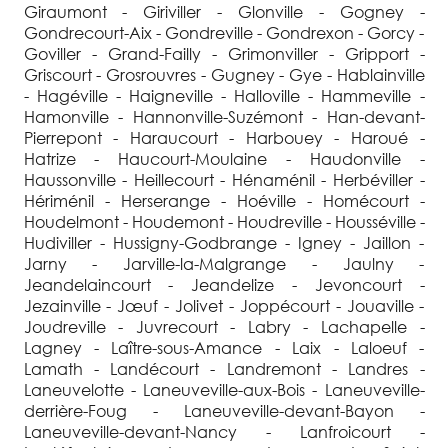
Giraumont - Giriviller - Glonville - Gogney -
Gondrecourt-Aix - Gondreville - Gondrexon - Gorcy -
Goviller - Grand-Failly - Grimonviller - Gripport -
Griscourt - Grosrouvres - Gugney - Gye - Hablainville
- Hagéville - Haigneville - Halloville - Hammeville -
Hamonville - Hannonville-Suzémont - Han-devant-
Pierrepont - Haraucourt - Harbouey - Haroué -
Hatrize - Haucourt-Moulaine - Haudonville -
Haussonville - Heillecourt - Hénaménil - Herbéviller -
Hériménil - Herserange - Hoéville - Homécourt -
Houdelmont - Houdemont - Houdreville - Housséville -
Hudiviller - Hussigny-Godbrange - Igney - Jaillon -
Jarny - Jarville-la-Malgrange - Jaulny -
Jeandelaincourt - Jeandelize - Jevoncourt -
Jezainville - Jœuf - Jolivet - Joppécourt - Jouaville -
Joudreville - Juvrecourt - Labry - Lachapelle -
Lagney - Laître-sous-Amance - Laix - Laloeuf -
Lamath - Landécourt - Landremont - Landres -
Laneuvelotte - Laneuveville-aux-Bois - Laneuveville-
derrière-Foug - Laneuveville-devant-Bayon -
Laneuveville-devant-Nancy - Lanfroicourt -