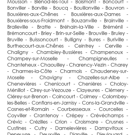
Mousson - Blénod-lès-Toul - Boismont - Boncourt -
Bonviller - Borville - Boucq - Bouillonville - Bouvron -
Bouxières-aux-Chênes - Bouxières-aux-Dames -
Bouxières-sous-Froidmont - Bouzanville - Brainville -
Bralleville - Bratte - Bréhain-la-Ville - Bréménil -
Brémoncourt - Briey - Brin-sur-Seille - Brouville - Bruley -
Bruville - Buissoncourt - Bulligny - Bures - Buriville -
Burthecourt-aux-Chênes - Ceintrey - Cerville -
Chaligny - Chambley-Bussières - Champenoux -
Champey-sur-Moselle - Champigneulles -
Chanteheux - Chaouilley - Charency-Vezin - Charey
- Charmes-la-Côte - Charmois - Chaudeney-sur-
Moselle - Chavigny - Chazelles-sur-Albe -
Chenevières - Chenicourt - Chenières - Choloy-
Ménillot - Cirey-sur-Vezouze - Clayeures - Clémery -
Clérey-sur-Brenon - Coincourt - Colmey - Colombey-
les-Belles - Conflans-en-Jarnisy - Cons-la-Grandville -
Cosnes-et-Romain - Courbesseaux - Courcelles -
Coyviller - Crantenoy - Crépey - Crévéchamps -
Crévic - Crézilles - Crion - Croismare - Crusnes -
Custines - Cutry - Damelevières - Dampvitoux -
Deneuvre - Deuxville - Diarville - Dieulouard -