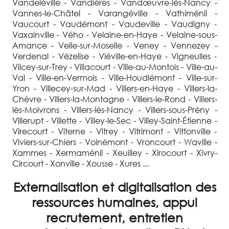
Vandeléville - Vandières - Vandœuvre-lès-Nancy -
Vannes-le-Châtel - Varangéville - Vathiménil -
Vaucourt - Vaudémont - Vaudeville - Vaudigny -
Vaxainville - Vého - Velaine-en-Haye - Velaine-sous-
Amance - Velle-sur-Moselle - Veney - Vennezey -
Verdenal - Vézelise - Viéville-en-Haye - Vigneulles -
Vilcey-sur-Trey - Villacourt - Ville-au-Montois - Ville-au-
Val - Ville-en-Vermois - Ville-Houdlémont - Ville-sur-
Yron - Villecey-sur-Mad - Villers-en-Haye - Villers-la-
Chèvre - Villers-la-Montagne - Villers-le-Rond - Villers-
lès-Moivrons - Villers-lès-Nancy - Villers-sous-Prény -
Villerupt - Villette - Villey-le-Sec - Villey-Saint-Étienne -
Virecourt - Viterne - Vitrey - Vitrimont - Vittonville -
Viviers-sur-Chiers - Voinémont - Vroncourt - Waville -
Xammes - Xermaménil - Xeuilley - Xirocourt - Xivry-
Circourt - Xonville - Xousse - Xures ...
Externalisation et digitalisation des
ressources humaines, appui
recrutement, entretien