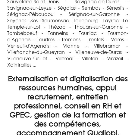
Sauveterre-Saint-Denis - Savignac-de-Duras -
Savignac-sur-Leyze - Ségalas - Sembas - Sénestis -
Sérignac-Péboudou - Sérignac-sur-Garonne -
Seyches - Sos - Soumensac - Taillebourg - Tayrac - Le
Temple-sur-Lot - Thézac - Thouars-sur-Garonne -
Tombeboeuf - Tonneins - Tourliac - Tournon-
d'Agenais - Tourtrès - Trémons - Trentels - Varès -
Verteuil-d'Agenais - Vianne - Villebramar -
Villefranche-du-Queyran - Villeneuve-de-Duras -
Villeneuve-sur-Lot - Villeréal - Villeton - Virazeil -
Xaintrailles ...
Externalisation et digitalisation des
ressources humaines, appui
recrutement, entretien
professionnel, conseil en RH et
GPEC, gestion de la formation et
des compétences,
accompagnement Qualiopi,