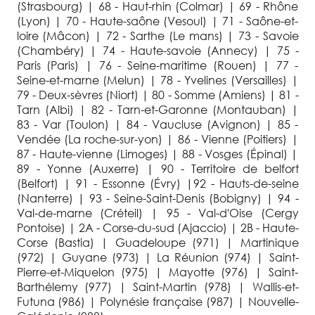
(Strasbourg) | 68 - Haut-rhin (Colmar) | 69 - Rhône
(Lyon) | 70 - Haute-saône (Vesoul) | 71 - Saône-et-
loire (Mâcon) | 72 - Sarthe (Le mans) | 73 - Savoie
(Chambéry) | 74 - Haute-savoie (Annecy) | 75 -
Paris (Paris) | 76 - Seine-maritime (Rouen) | 77 -
Seine-et-marne (Melun) | 78 - Yvelines (Versailles) |
79 - Deux-sèvres (Niort) | 80 - Somme (Amiens) | 81 -
Tarn (Albi) | 82 - Tarn-et-Garonne (Montauban) |
83 - Var (Toulon) | 84 - Vaucluse (Avignon) | 85 -
Vendée (La roche-sur-yon) | 86 - Vienne (Poitiers) |
87 - Haute-vienne (Limoges) | 88 - Vosges (Épinal) |
89 - Yonne (Auxerre) | 90 - Territoire de belfort
(Belfort) | 91 - Essonne (Évry) |92 - Hauts-de-seine
(Nanterre) | 93 - Seine-Saint-Denis (Bobigny) | 94 -
Val-de-marne (Créteil) | 95 - Val-d'Oise (Cergy
Pontoise) | 2A - Corse-du-sud (Ajaccio) | 2B - Haute-
Corse (Bastia) | Guadeloupe (971) | Martinique
(972) | Guyane (973) | La Réunion (974) | Saint-
Pierre-et-Miquelon (975) | Mayotte (976) | Saint-
Barthélemy (977) | Saint-Martin (978) | Wallis-et-
Futuna (986) | Polynésie française (987) | Nouvelle-