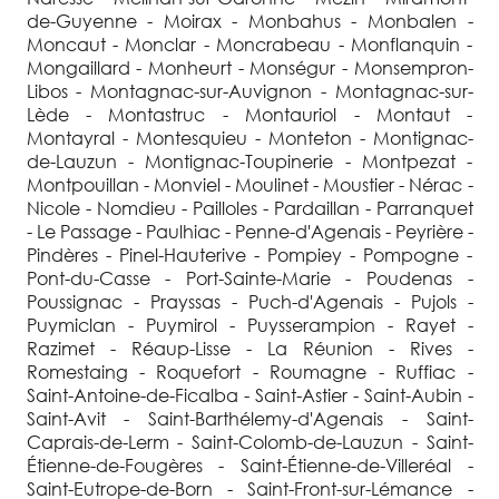
de-Guyenne - Moirax - Monbahus - Monbalen -
Moncaut - Monclar - Moncrabeau - Monflanquin -
Mongaillard - Monheurt - Monségur - Monsempron-
Libos - Montagnac-sur-Auvignon - Montagnac-sur-
Lède - Montastruc - Montauriol - Montaut -
Montayral - Montesquieu - Monteton - Montignac-
de-Lauzun - Montignac-Toupinerie - Montpezat -
Montpouillan - Monviel - Moulinet - Moustier - Nérac -
Nicole - Nomdieu - Pailloles - Pardaillan - Parranquet
- Le Passage - Paulhiac - Penne-d'Agenais - Peyrière -
Pindères - Pinel-Hauterive - Pompiey - Pompogne -
Pont-du-Casse - Port-Sainte-Marie - Poudenas -
Poussignac - Prayssas - Puch-d'Agenais - Pujols -
Puymiclan - Puymirol - Puysserampion - Rayet -
Razimet - Réaup-Lisse - La Réunion - Rives -
Romestaing - Roquefort - Roumagne - Ruffiac -
Saint-Antoine-de-Ficalba - Saint-Astier - Saint-Aubin -
Saint-Avit - Saint-Barthélemy-d'Agenais - Saint-
Caprais-de-Lerm - Saint-Colomb-de-Lauzun - Saint-
Étienne-de-Fougères - Saint-Étienne-de-Villeréal -
Saint-Eutrope-de-Born - Saint-Front-sur-Lémance -