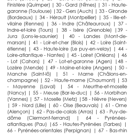
Finistère (Quimper) | 30 - Gard (Nîmes) | 31 - Haute-
garonne (Toulouse) |32 - Gers (Auch) | 33 - Gironde
(Bordeaux) | 34 - Hérault (Montpellier) | 35 - Ille-et-
vilaine (Rennes) | 36 - Indre (Châteauroux) | 37 -
Indre-et-loire (Tours) | 38 - Isère (Grenoble) |39 -
Jura (Lons-le-saunier) | 40 - Landes (Mont-de-
marsan) | 41 - Loir-et-cher (Blois) | 42 - Loire (Saint-
étienne) | 43 - Haute-loire (Le puy-en-velay) | 44 -
Loire-atlantique - Nantes) | 45 - Loiret (Orléans) | 46
- Lot (Cahors) | 47 - Lot-et-garonne (Agen) |48 -
Lozère (Mende) | 49 - Maine-et-loire (Angers) | 50 -
Manche (Saint-lô) | 51 - Marne (Châlons-en-
champagne) | 52 - Haute-marne (Chaumont) | 53
- Mayenne (Laval) | 54 - Meurthe-et-moselle
(Nancy) | 55 - Meuse (Bar-le-duc) | 56 - Morbihan
(Vannes) | 57 - Moselle (Metz) |58 - Nièvre (Nevers)
| 59 - Nord (Lille) | 60 - Oise (Beauvais) | 61 - Orne
(Alençon) | 62 - Pas-de-calais (Arras) | 63 - Puy-de-
dôme (Clermont-ferrand) | 64 - Pyrénées-
atlantiques (Pau) |65 - Hautes-Pyrénées (Tarbes) |
66 - Pyrénées-orientales (Perpignan) | 67 - Bas-rhin