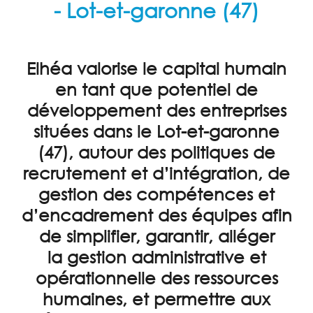
- Lot-et-garonne (47)
EXTERNALISATION
RH
ENTRETIENS
Elhéa valorise le capital humain
PROFESSIONNELS
en tant que potentiel de
CONSEIL
développement des entreprises
FORMATION
situées dans le Lot-et-garonne
(47), autour des politiques de
ACTUALITÉS
recrutement et d’intégration, de
TÉMOIGNAGES
gestion des compétences et
CONTACT
d’encadrement des équipes afin
de simplifier, garantir, alléger
PARTENAIRES
la
gestion administrative et
opérationnelle des ressources
humaines
, et permettre aux