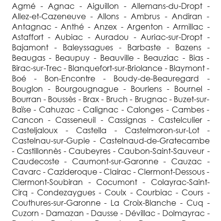
Agmé - Agnac - Aiguillon - Allemans-du-Dropt -
Allez-et-Cazeneuve - Allons - Ambrus - Andiran -
Antagnac - Anthé - Anzex - Argenton - Armillac -
Astaffort - Aubiac - Auradou - Auriac-sur-Dropt -
Bajamont - Baleyssagues - Barbaste - Bazens -
Beaugas - Beaupuy - Beauville - Beauziac - Bias -
Birac-sur-Trec - Blanquefort-sur-Briolance - Blaymont -
Boé - Bon-Encontre - Boudy-de-Beauregard -
Bouglon - Bourgougnague - Bourlens - Bournel -
Bourran - Boussès - Brax - Bruch - Brugnac - Buzet-sur-
Baïse - Cahuzac - Calignac - Calonges - Cambes -
Cancon - Casseneuil - Cassignas - Castelculier -
Casteljaloux - Castella - Castelmoron-sur-Lot -
Castelnau-sur-Gupie - Castelnaud-de-Gratecambe
- Castillonnès - Caubeyres - Caubon-Saint-Sauveur -
Caudecoste - Caumont-sur-Garonne - Cauzac -
Cavarc - Cazideroque - Clairac - Clermont-Dessous -
Clermont-Soubiran - Cocumont - Colayrac-Saint-
Cirq - Condezaygues - Coulx - Courbiac - Cours -
Couthures-sur-Garonne - La Croix-Blanche - Cuq -
Cuzorn - Damazan - Dausse - Dévillac - Dolmayrac -