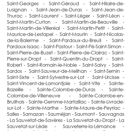
Saint-Georges - Saint-Géraud - Saint-Hilaire-de-
Lusignan - Saint-Jean-de-Duras - Saint-Jean-de-
Thurac - Saint-Laurent - Saint-Léger - Saint-Léon -
Saint-Martin-Curton - Saint-Martin-de-Beauville -
Saint-Martin-de-Villeréal - Saint-Martin-Petit - Saint-
Maurice-de-Lestapel - Saint-Maurin - Saint-Nicolas-
de-la-Balerme - Saint-Pardoux-du-Breuil - Saint-
Pardoux-Isaac - Saint-Pastour - Saint-Pé-Saint-Simon -
Saint-Pierre-de-Buzet - Saint-Pierre-de-Clairac - Saint-
Pierre-sur-Dropt - Saint-Quentin-du-Dropt - Saint-
Robert - Saint-Romain-le-Noble - Saint-Salvy - Saint-
Sardos - Saint-Sauveur-de-Meilhan - Saint-Sernin -
Saint-Sixte - Saint-Sylvestre-sur-Lot - Saint-Urcisse -
Saint-Vincent-de-Lamontjoie - Saint-Vite - Sainte-
Bazeille - Sainte-Colombe-de-Duras - Sainte-
Colombe-de-Villeneuve - Sainte-Colombe-en-
Bruilhois - Sainte-Gemme-Martaillac - Sainte-Livrade-
sur-Lot - Sainte-Marthe - Sainte-Maure-de-Peyriac -
Salles - Samazan - Sauméjan - Saumont - Sauvagnas
- La Sauvetat-de-Savères - La Sauvetat-du-Dropt - La
Sauvetat-sur-Lède - Sauveterre-la-Lémance -