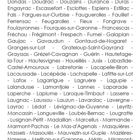
Dondas - Doudrac - Douzains - Durance - Duras -
Engayrac - Escassefort - Esclottes - Espiens - Estillac -
Fals - Fargues-sur-Ourbise - Fauguerolles - Fauillet -
Ferrensac - Feugarolles - Fieux - Fongrave -
Foulayronnes - Fourques-sur-Garonne - Francescas -
Fréchou - Frégimont - Frespech - Fumel - Galapian -
Gaujac - Gavaudun - Gontaud-de-Nogaret -
Granges-sur-Lot - Grateloup-Saint-Gayrand -
Grayssas - Grézet-Cavagnan - Guérin - Hautefage-
la-Tour - Hautesvignes - Houeillès - Jusix - Labastide-
Castel-Amouroux - Labretonie - Lacapelle-Biron -
Lacaussade - Lacépède - Lachapelle - Lafitte-sur-Lot
- Lafox - Lagarrigue - Lagruère - Lagupie -
Lalandusse - Lamontjoie - Lannes - Laparade -
Laperche - Laplume - Laroque-Timbaut - Lasserre -
Laugnac - Laussou - Lauzun - Lavardac - Lavergne -
Layrac - Lédat - Lévignac-de-Guyenne - Leyritz-
Moncassin - Longueville - Loubès-Bernac - Lougratte
- Lusignan-Petit - Madaillan - Marcellus - Marmande -
Marmont-Pachas - Le Mas-d'Agenais - Masquières -
Massels - Massoulès - Mauvezin-sur-Gupie - Mazières-
Naresse - Meilhan-sur-Garonne - Mézin - Miramont-