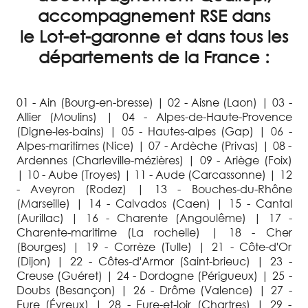
accompagnement RSE dans
le Lot-et-garonne et dans tous les
départements de la France :
01 - Ain (Bourg-en-bresse) | 02 - Aisne (Laon) | 03 -
Allier (Moulins) | 04 - Alpes-de-Haute-Provence
(Digne-les-bains) | 05 - Hautes-alpes (Gap) | 06 -
Alpes-maritimes (Nice) | 07 - Ardèche (Privas) | 08 -
Ardennes (Charleville-mézières) | 09 - Ariège (Foix)
| 10 - Aube (Troyes) | 11 - Aude (Carcassonne) | 12
- Aveyron (Rodez) | 13 - Bouches-du-Rhône
(Marseille) | 14 - Calvados (Caen) | 15 - Cantal
(Aurillac) | 16 - Charente (Angoulême) | 17 -
Charente-maritime (La rochelle) | 18 - Cher
(Bourges) | 19 - Corrèze (Tulle) | 21 - Côte-d'Or
(Dijon) | 22 - Côtes-d'Armor (Saint-brieuc) | 23 -
Creuse (Guéret) | 24 - Dordogne (Périgueux) | 25 -
Doubs (Besançon) | 26 - Drôme (Valence) | 27 -
Eure (Évreux) | 28 - Eure-et-loir (Chartres) | 29 -