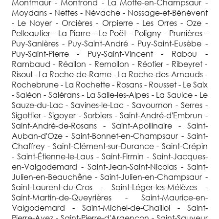
Montmaur - Montrond - La Motte-en-Champsaur -
Moydans - Neffes - Névache - Nossage-et-Bénévent
- Le Noyer - Orcières - Orpierre - Les Orres - Oze -
Pelleautier - La Piarre - Le Poët - Poligny - Prunières -
Puy-Sanières - Puy-Saint-André - Puy-Saint-Eusèbe -
Puy-Saint-Pierre - Puy-Saint-Vincent - Rabou -
Rambaud - Réallon - Remollon - Réotier - Ribeyret -
Risoul - La Roche-de-Rame - La Roche-des-Arnauds -
Rochebrune - La Rochette - Rosans - Rousset - Le Saix
- Saléon - Salérans - La Salle-les-Alpes - La Saulce - Le
Sauze-du-Lac - Savines-le-Lac - Savournon - Serres -
Sigottier - Sigoyer - Sorbiers - Saint-André-d'Embrun -
Saint-André-de-Rosans - Saint-Apollinaire - Saint-
Auban-d'Oze - Saint-Bonnet-en-Champsaur - Saint-
Chaffrey - Saint-Clément-sur-Durance - Saint-Crépin
- Saint-Étienne-le-Laus - Saint-Firmin - Saint-Jacques-
en-Valgodemard - Saint-Jean-Saint-Nicolas - Saint-
Julien-en-Beauchêne - Saint-Julien-en-Champsaur -
Saint-Laurent-du-Cros - Saint-Léger-les-Mélèzes -
Saint-Martin-de-Queyrières - Saint-Maurice-en-
Valgodemard - Saint-Michel-de-Chaillol - Saint-
Pierre-Avez - Saint-Pierre-d'Argençon - Saint-Sauveur