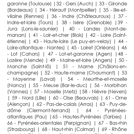
garonne (Toulouse) |32 - Gers (Auch) | 33 - Gironde
(Bordeaux) | 34 - Hérault (Montpellier) | 35 - Ille-et-
vilaine (Rennes) | 36 - Indre (Châteauroux) | 37 -
Indre-et-loire (Tours) | 38 - Isère (Grenoble) |39 -
Jura (Lons-le-saunier) | 40 - Landes (Mont-de-
marsan) | 41 - Loir-et-cher (Blois) | 42 - Loire (Saint-
étienne) | 43 - Haute-loire (Le puy-en-velay) | 44 -
Loire-atlantique - Nantes) | 45 - Loiret (Orléans) | 46
- Lot (Cahors) | 47 - Lot-et-garonne (Agen) |48 -
Lozère (Mende) | 49 - Maine-et-loire (Angers) | 50 -
Manche (Saint-lô) | 51 - Marne (Châlons-en-
champagne) | 52 - Haute-marne (Chaumont) | 53
- Mayenne (Laval) | 54 - Meurthe-et-moselle
(Nancy) | 55 - Meuse (Bar-le-duc) | 56 - Morbihan
(Vannes) | 57 - Moselle (Metz) |58 - Nièvre (Nevers)
| 59 - Nord (Lille) | 60 - Oise (Beauvais) | 61 - Orne
(Alençon) | 62 - Pas-de-calais (Arras) | 63 - Puy-de-
dôme (Clermont-ferrand) | 64 - Pyrénées-
atlantiques (Pau) |65 - Hautes-Pyrénées (Tarbes) |
66 - Pyrénées-orientales (Perpignan) | 67 - Bas-rhin
(Strasbourg) | 68 - Haut-rhin (Colmar) | 69 - Rhône