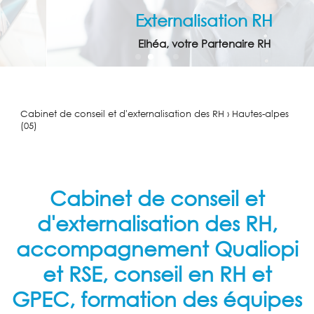
Externalisation RH
Elhéa, votre Partenaire RH
Cabinet de conseil et d'externalisation des RH › Hautes-alpes
(05)
Cabinet de conseil et
d'externalisation des RH,
accompagnement Qualiopi
ACCUEIL
et RSE, conseil en RH et
GPEC, formation des équipes
EXTERNALISATION
RH