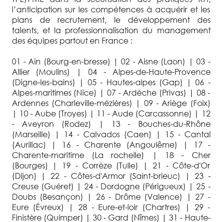
l’anticipation sur les compétences à acquérir et les
plans de recrutement, le développement des
talents, et la professionnalisation du management
des équipes partout en France :
01 - Ain (Bourg-en-bresse) | 02 - Aisne (Laon) | 03 -
Allier (Moulins) | 04 - Alpes-de-Haute-Provence
(Digne-les-bains) | 05 - Hautes-alpes (Gap) | 06 -
Alpes-maritimes (Nice) | 07 - Ardèche (Privas) | 08 -
Ardennes (Charleville-mézières) | 09 - Ariège (Foix)
| 10 - Aube (Troyes) | 11 - Aude (Carcassonne) | 12
- Aveyron (Rodez) | 13 - Bouches-du-Rhône
(Marseille) | 14 - Calvados (Caen) | 15 - Cantal
(Aurillac) | 16 - Charente (Angoulême) | 17 -
Charente-maritime (La rochelle) | 18 - Cher
(Bourges) | 19 - Corrèze (Tulle) | 21 - Côte-d'Or
(Dijon) | 22 - Côtes-d'Armor (Saint-brieuc) | 23 -
Creuse (Guéret) | 24 - Dordogne (Périgueux) | 25 -
Doubs (Besançon) | 26 - Drôme (Valence) | 27 -
Eure (Évreux) | 28 - Eure-et-loir (Chartres) | 29 -
Finistère (Quimper) | 30 - Gard (Nîmes) | 31 - Haute-