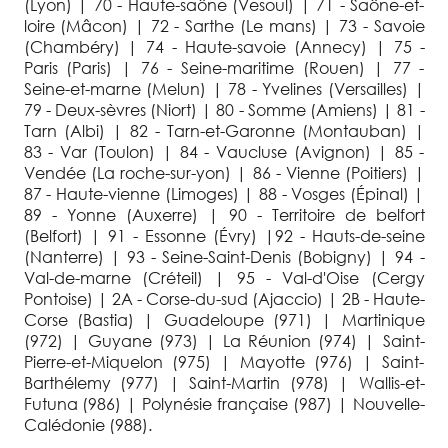
(Lyon) | 70 - Haute-saône (Vesoul) | 71 - Saône-et-
loire (Mâcon) | 72 - Sarthe (Le mans) | 73 - Savoie
(Chambéry) | 74 - Haute-savoie (Annecy) | 75 -
Paris (Paris) | 76 - Seine-maritime (Rouen) | 77 -
Seine-et-marne (Melun) | 78 - Yvelines (Versailles) |
79 - Deux-sèvres (Niort) | 80 - Somme (Amiens) | 81 -
Tarn (Albi) | 82 - Tarn-et-Garonne (Montauban) |
83 - Var (Toulon) | 84 - Vaucluse (Avignon) | 85 -
Vendée (La roche-sur-yon) | 86 - Vienne (Poitiers) |
87 - Haute-vienne (Limoges) | 88 - Vosges (Épinal) |
89 - Yonne (Auxerre) | 90 - Territoire de belfort
(Belfort) | 91 - Essonne (Évry) |92 - Hauts-de-seine
(Nanterre) | 93 - Seine-Saint-Denis (Bobigny) | 94 -
Val-de-marne (Créteil) | 95 - Val-d'Oise (Cergy
Pontoise) | 2A - Corse-du-sud (Ajaccio) | 2B - Haute-
Corse (Bastia) | Guadeloupe (971) | Martinique
(972) | Guyane (973) | La Réunion (974) | Saint-
Pierre-et-Miquelon (975) | Mayotte (976) | Saint-
Barthélemy (977) | Saint-Martin (978) | Wallis-et-
Futuna (986) | Polynésie française (987) | Nouvelle-
Calédonie (988).