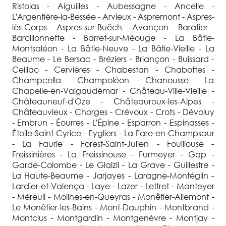
Ristolas - Aiguilles - Aubessagne - Ancelle -
L'Argentière-la-Bessée - Arvieux - Aspremont - Aspres-
lès-Corps - Aspres-sur-Buëch - Avançon - Baratier -
Barcillonnette - Barret-sur-Méouge - La Bâtie-
Montsaléon - La Bâtie-Neuve - La Bâtie-Vieille - La
Beaume - Le Bersac - Bréziers - Briançon - Buissard -
Ceillac - Cervières - Chabestan - Chabottes -
Champcella - Champoléon - Chanousse - La
Chapelle-en-Valgaudémar - Château-Ville-Vieille -
Châteauneuf-d'Oze - Châteauroux-les-Alpes -
Châteauvieux - Chorges - Crévoux - Crots - Dévoluy
- Embrun - Éourres - L'Épine - Esparron - Espinasses -
Étoile-Saint-Cyrice - Eygliers - La Fare-en-Champsaur
- La Faurie - Forest-Saint-Julien - Fouillouse -
Freissinières - La Freissinouse - Furmeyer - Gap -
Garde-Colombe - Le Glaizil - La Grave - Guillestre -
La Haute-Beaume - Jarjayes - Laragne-Montéglin -
Lardier-et-Valença - Laye - Lazer - Lettret - Manteyer
- Méreuil - Molines-en-Queyras - Monêtier-Allemont -
Le Monêtier-les-Bains - Mont-Dauphin - Montbrand -
Montclus - Montgardin - Montgenèvre - Montjay -