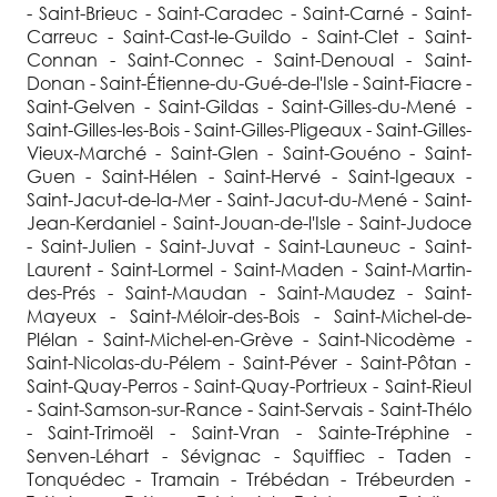
- Saint-Brieuc - Saint-Caradec - Saint-Carné - Saint-
Carreuc - Saint-Cast-le-Guildo - Saint-Clet - Saint-
Connan - Saint-Connec - Saint-Denoual - Saint-
Donan - Saint-Étienne-du-Gué-de-l'Isle - Saint-Fiacre -
Saint-Gelven - Saint-Gildas - Saint-Gilles-du-Mené -
Saint-Gilles-les-Bois - Saint-Gilles-Pligeaux - Saint-Gilles-
Vieux-Marché - Saint-Glen - Saint-Gouéno - Saint-
Guen - Saint-Hélen - Saint-Hervé - Saint-Igeaux -
Saint-Jacut-de-la-Mer - Saint-Jacut-du-Mené - Saint-
Jean-Kerdaniel - Saint-Jouan-de-l'Isle - Saint-Judoce
- Saint-Julien - Saint-Juvat - Saint-Launeuc - Saint-
Laurent - Saint-Lormel - Saint-Maden - Saint-Martin-
des-Prés - Saint-Maudan - Saint-Maudez - Saint-
Mayeux - Saint-Méloir-des-Bois - Saint-Michel-de-
Plélan - Saint-Michel-en-Grève - Saint-Nicodème -
Saint-Nicolas-du-Pélem - Saint-Péver - Saint-Pôtan -
Saint-Quay-Perros - Saint-Quay-Portrieux - Saint-Rieul
- Saint-Samson-sur-Rance - Saint-Servais - Saint-Thélo
- Saint-Trimoël - Saint-Vran - Sainte-Tréphine -
Senven-Léhart - Sévignac - Squiffiec - Taden -
Tonquédec - Tramain - Trébédan - Trébeurden -