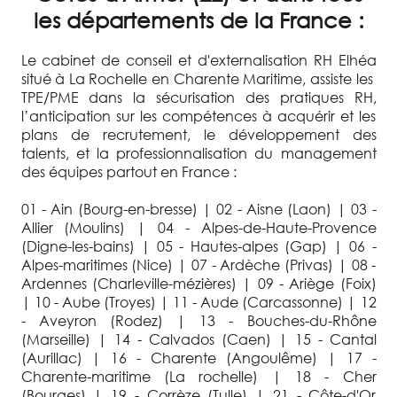
les départements de la France :
Le cabinet de conseil et d'externalisation RH Elhéa
situé à La Rochelle en Charente Maritime, assiste les
TPE/PME dans la sécurisation des pratiques RH,
l’anticipation sur les compétences à acquérir et les
plans de recrutement, le développement des
talents, et la professionnalisation du management
des équipes partout en France :
01 - Ain (Bourg-en-bresse) | 02 - Aisne (Laon) | 03 -
Allier (Moulins) | 04 - Alpes-de-Haute-Provence
(Digne-les-bains) | 05 - Hautes-alpes (Gap) | 06 -
Alpes-maritimes (Nice) | 07 - Ardèche (Privas) | 08 -
Ardennes (Charleville-mézières) | 09 - Ariège (Foix)
| 10 - Aube (Troyes) | 11 - Aude (Carcassonne) | 12
- Aveyron (Rodez) | 13 - Bouches-du-Rhône
(Marseille) | 14 - Calvados (Caen) | 15 - Cantal
(Aurillac) | 16 - Charente (Angoulême) | 17 -
Charente-maritime (La rochelle) | 18 - Cher
(Bourges) | 19 - Corrèze (Tulle) | 21 - Côte-d'Or