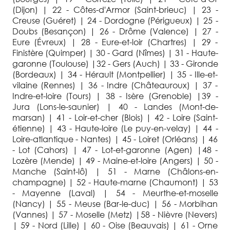
(Dijon) | 22 - Côtes-d'Armor (Saint-brieuc) | 23 -
Creuse (Guéret) | 24 - Dordogne (Périgueux) | 25 -
Doubs (Besançon) | 26 - Drôme (Valence) | 27 -
Eure (Évreux) | 28 - Eure-et-loir (Chartres) | 29 -
Finistère (Quimper) | 30 - Gard (Nîmes) | 31 - Haute-
garonne (Toulouse) |32 - Gers (Auch) | 33 - Gironde
(Bordeaux) | 34 - Hérault (Montpellier) | 35 - Ille-et-
vilaine (Rennes) | 36 - Indre (Châteauroux) | 37 -
Indre-et-loire (Tours) | 38 - Isère (Grenoble) |39 -
Jura (Lons-le-saunier) | 40 - Landes (Mont-de-
marsan) | 41 - Loir-et-cher (Blois) | 42 - Loire (Saint-
étienne) | 43 - Haute-loire (Le puy-en-velay) | 44 -
Loire-atlantique - Nantes) | 45 - Loiret (Orléans) | 46
- Lot (Cahors) | 47 - Lot-et-garonne (Agen) |48 -
Lozère (Mende) | 49 - Maine-et-loire (Angers) | 50 -
Manche (Saint-lô) | 51 - Marne (Châlons-en-
champagne) | 52 - Haute-marne (Chaumont) | 53
- Mayenne (Laval) | 54 - Meurthe-et-moselle
(Nancy) | 55 - Meuse (Bar-le-duc) | 56 - Morbihan
(Vannes) | 57 - Moselle (Metz) |58 - Nièvre (Nevers)
| 59 - Nord (Lille) | 60 - Oise (Beauvais) | 61 - Orne