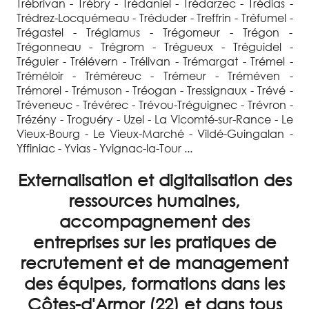
Trébrivan - Trébry - Trédaniel - Trédarzec - Trédias -
Trédrez-Locquémeau - Tréduder - Treffrin - Tréfumel -
Trégastel - Tréglamus - Trégomeur - Trégon -
Trégonneau - Trégrom - Trégueux - Tréguidel -
Tréguier - Trélévern - Trélivan - Trémargat - Trémel -
Tréméloir - Tréméreuc - Trémeur - Tréméven -
Trémorel - Trémuson - Tréogan - Tressignaux - Trévé -
Tréveneuc - Trévérec - Trévou-Tréguignec - Trévron -
Trézény - Troguéry - Uzel - La Vicomté-sur-Rance - Le
Vieux-Bourg - Le Vieux-Marché - Vildé-Guingalan -
Yffiniac - Yvias - Yvignac-la-Tour ...
Externalisation et digitalisation des
ressources humaines,
accompagnement des
entreprises sur les pratiques de
recrutement et de management
des équipes, formations dans les
Côtes-d'Armor (22) et dans tous