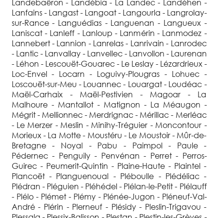
Landebaëron - Landébia - La Landec - Landéhen -
Lanfains - Langast - Langoat - Langourla - Langrolay-
sur-Rance - Languédias - Languenan - Langueux -
Laniscat - Lanleff - Lanloup - Lanmérin - Lanmodez -
Lannebert - Lannion - Lanrelas - Lanrivain - Lanrodec
- Lantic - Lanvallay - Lanvellec - Lanvollon - Laurenan
- Léhon - Lescouët-Gouarec - Le Leslay - Lézardrieux -
Loc-Envel - Locarn - Loguivy-Plougras - Lohuec -
Loscouët-sur-Meu - Louannec - Louargat - Loudéac -
Maël-Carhaix - Maël-Pestivien - Magoar - La
Malhoure - Mantallot - Matignon - La Méaugon -
Mégrit - Mellionnec - Merdrignac - Mérillac - Merléac
- Le Merzer - Meslin - Minihy-Tréguier - Moncontour -
Morieux - La Motte - Moustéru - Le Moustoir - Mûr-de-
Bretagne - Noyal - Pabu - Paimpol - Paule -
Pédernec - Penguily - Penvénan - Perret - Perros-
Guirec - Peumerit-Quintin - Plaine-Haute - Plaintel -
Plancoët - Planguenoual - Pléboulle - Plédéliac -
Plédran - Pléguien - Pléhédel - Plélan-le-Petit - Plélauff
- Plélo - Plémet - Plémy - Plénée-Jugon - Pléneuf-Val-
André - Plérin - Plerneuf - Plésidy - Pleslin-Trigavou -
Plessala - Plessix-Balisson - Plestan - Plestin-les-Grèves -