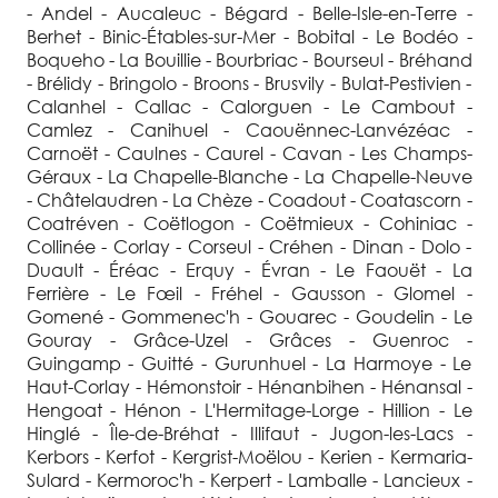
- Andel - Aucaleuc - Bégard - Belle-Isle-en-Terre -
Berhet - Binic-Étables-sur-Mer - Bobital - Le Bodéo -
Boqueho - La Bouillie - Bourbriac - Bourseul - Bréhand
- Brélidy - Bringolo - Broons - Brusvily - Bulat-Pestivien -
Calanhel - Callac - Calorguen - Le Cambout -
Camlez - Canihuel - Caouënnec-Lanvézéac -
Carnoët - Caulnes - Caurel - Cavan - Les Champs-
Géraux - La Chapelle-Blanche - La Chapelle-Neuve
- Châtelaudren - La Chèze - Coadout - Coatascorn -
Coatréven - Coëtlogon - Coëtmieux - Cohiniac -
Collinée - Corlay - Corseul - Créhen - Dinan - Dolo -
Duault - Éréac - Erquy - Évran - Le Faouët - La
Ferrière - Le Fœil - Fréhel - Gausson - Glomel -
Gomené - Gommenec'h - Gouarec - Goudelin - Le
Gouray - Grâce-Uzel - Grâces - Guenroc -
Guingamp - Guitté - Gurunhuel - La Harmoye - Le
Haut-Corlay - Hémonstoir - Hénanbihen - Hénansal -
Hengoat - Hénon - L'Hermitage-Lorge - Hillion - Le
Hinglé - Île-de-Bréhat - Illifaut - Jugon-les-Lacs -
Kerbors - Kerfot - Kergrist-Moëlou - Kerien - Kermaria-
Sulard - Kermoroc'h - Kerpert - Lamballe - Lancieux -