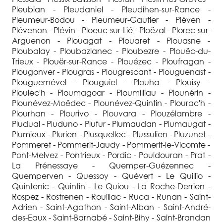
Pleubian - Pleudaniel - Pleudihen-sur-Rance -
Pleumeur-Bodou - Pleumeur-Gautier - Pléven -
Plévenon - Plévin - Ploeuc-sur-Lié - Ploëzal - Plorec-sur-
Arguenon - Plouagat - Plouaret - Plouasne -
Ploubalay - Ploubazlanec - Ploubezre - Plouëc-du-
Trieux - Plouër-sur-Rance - Plouézec - Ploufragan -
Plougonver - Plougras - Plougrescant - Plouguenast -
Plouguernével - Plouguiel - Plouha - Plouisy -
Ploulec'h - Ploumagoar - Ploumilliau - Plounérin -
Plounévez-Moëdec - Plounévez-Quintin - Plourac'h -
Plourhan - Plourivo - Plouvara - Plouzélambre -
Pludual - Pluduno - Plufur - Plumaudan - Plumaugat -
Plumieux - Plurien - Plusquellec - Plussulien - Pluzunet -
Pommeret - Pommerit-Jaudy - Pommerit-le-Vicomte -
Pont-Melvez - Pontrieux - Pordic - Pouldouran - Prat -
La Prénessaye - Quemper-Guézennec -
Quemperven - Quessoy - Quévert - Le Quillio -
Quintenic - Quintin - Le Quiou - La Roche-Derrien -
Rospez - Rostrenen - Rouillac - Ruca - Runan - Saint-
Adrien - Saint-Agathon - Saint-Alban - Saint-André-
des-Eaux - Saint-Barnabé - Saint-Bihy - Saint-Brandan