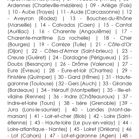
Ardennes (Charleville-mézières) | 09 - Ariège (Foix)
| 10 - Aube (Troyes) | 11 - Aude (Carcassonne) | 12
- Aveyron (Rodez) | 13 - Bouches-du-Rhône
(Marseille) | 14 - Calvados (Caen) | 15 - Cantal
(Aurillac) | 16 - Charente (Angoulême) | 17 -
Charente-maritime (La rochelle) | 18 - Cher
(Bourges) | 19 - Corrèze (Tulle) | 21 - Côte-d'Or
(Dijon) | 22 - Côtes-d'Armor (Saint-brieuc) | 23 -
Creuse (Guéret) | 24 - Dordogne (Périgueux) | 25 -
Doubs (Besançon) | 26 - Drôme (Valence) | 27 -
Eure (Évreux) | 28 - Eure-et-loir (Chartres) | 29 -
Finistère (Quimper) | 30 - Gard (Nîmes) | 31 - Haute-
garonne (Toulouse) |32 - Gers (Auch) | 33 - Gironde
(Bordeaux) | 34 - Hérault (Montpellier) | 35 - Ille-et-
vilaine (Rennes) | 36 - Indre (Châteauroux) | 37 -
Indre-et-loire (Tours) | 38 - Isère (Grenoble) |39 -
Jura (Lons-le-saunier) | 40 - Landes (Mont-de-
marsan) | 41 - Loir-et-cher (Blois) | 42 - Loire (Saint-
étienne) | 43 - Haute-loire (Le puy-en-velay) | 44 -
Loire-atlantique - Nantes) | 45 - Loiret (Orléans) | 46
- Lot (Cahors) | 47 - Lot-et-garonne (Agen) |48 -