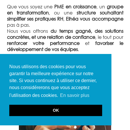
Que vous soyez une
PME en croissance
, un
groupe
en transformation
, ou une
structure souhaitant
simplifier ses pratiques RH
,
Elhéa vous accompagne
pas à pas.
Nous vous offrons
du temps gagné, des solutions
concrètes, et une relation de confiance
, le tout pour
renforcer votre performance
et
favoriser le
développement de vos équipes
.
Nous utilisons des cookies pour vous
L'offre Elhéa - Côte-d'Or (21)
garantir la meilleure expérience sur notre
site. Si vous continuez à utiliser ce dernier,
nous considérerons que vous acceptez
DIGITAL RH
l'utilisation des cookies.
En savoir plus
Externalisation complète ou partielle de la
fonction RH
OK