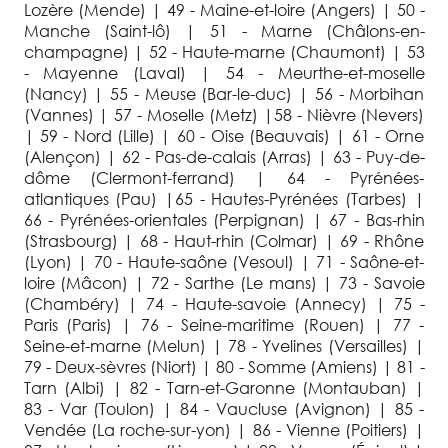
Lozère (Mende) | 49 - Maine-et-loire (Angers) | 50 -
Manche (Saint-lô) | 51 - Marne (Châlons-en-
champagne) | 52 - Haute-marne (Chaumont) | 53
- Mayenne (Laval) | 54 - Meurthe-et-moselle
(Nancy) | 55 - Meuse (Bar-le-duc) | 56 - Morbihan
(Vannes) | 57 - Moselle (Metz) |58 - Nièvre (Nevers)
| 59 - Nord (Lille) | 60 - Oise (Beauvais) | 61 - Orne
(Alençon) | 62 - Pas-de-calais (Arras) | 63 - Puy-de-
dôme (Clermont-ferrand) | 64 - Pyrénées-
atlantiques (Pau) |65 - Hautes-Pyrénées (Tarbes) |
66 - Pyrénées-orientales (Perpignan) | 67 - Bas-rhin
(Strasbourg) | 68 - Haut-rhin (Colmar) | 69 - Rhône
(Lyon) | 70 - Haute-saône (Vesoul) | 71 - Saône-et-
loire (Mâcon) | 72 - Sarthe (Le mans) | 73 - Savoie
(Chambéry) | 74 - Haute-savoie (Annecy) | 75 -
Paris (Paris) | 76 - Seine-maritime (Rouen) | 77 -
Seine-et-marne (Melun) | 78 - Yvelines (Versailles) |
79 - Deux-sèvres (Niort) | 80 - Somme (Amiens) | 81 -
Tarn (Albi) | 82 - Tarn-et-Garonne (Montauban) |
83 - Var (Toulon) | 84 - Vaucluse (Avignon) | 85 -
Vendée (La roche-sur-yon) | 86 - Vienne (Poitiers) |