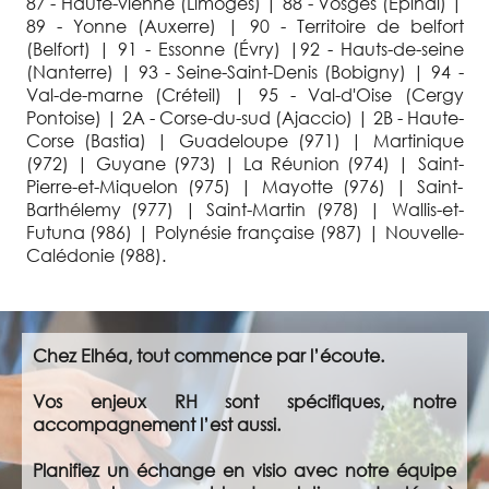
87 - Haute-vienne (Limoges) | 88 - Vosges (Épinal) |
89 - Yonne (Auxerre) | 90 - Territoire de belfort
(Belfort) | 91 - Essonne (Évry) |92 - Hauts-de-seine
(Nanterre) | 93 - Seine-Saint-Denis (Bobigny) | 94 -
Val-de-marne (Créteil) | 95 - Val-d'Oise (Cergy
Pontoise) | 2A - Corse-du-sud (Ajaccio) | 2B - Haute-
Corse (Bastia) | Guadeloupe (971) | Martinique
(972) | Guyane (973) | La Réunion (974) | Saint-
Pierre-et-Miquelon (975) | Mayotte (976) | Saint-
Barthélemy (977) | Saint-Martin (978) | Wallis-et-
Futuna (986) | Polynésie française (987) | Nouvelle-
Calédonie (988).
Chez Elhéa, tout commence par l’écoute.
Vos enjeux RH sont spécifiques, notre
accompagnement l’est aussi.
Planifiez un échange en visio avec notre équipe