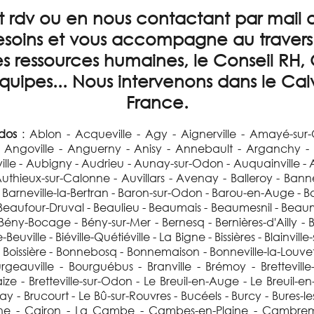
 rdv ou en nous contactant par mail 
esoins et vous accompagne au travers d
es ressources humaines, le Conseil RH,
quipes... Nous intervenons dans le Cal
France.
ados
: Ablon - Acqueville - Agy - Aignerville - Amayé-sur-Orne - Amayé-sur-Seulles - Amblie - Amfreville - Anctoville - Angerville - Angoville - Anguerny - Anisy - Annebault - Arganchy - Argences - Arromanches-les-Bains - Asnelles - Asnières-en-Bessin - Auberville - Aubigny - Audrieu - Aunay-sur-Odon - Auquainville - Aure sur Mer - Les Autels-Saint-Bazile - Authie - Les Authieux-Papion - Les Authieux-sur-Calonne - Auvillars - Avenay - Balleroy - Banneville-la-Campagne - Banneville-sur-Ajon - Banville - Barbery - Barbeville - Barneville-la-Bertran - Baron-sur-Odon - Barou-en-Auge - Basly - Basseneville - Bauquay - Bavent - Bayeux - Bazenville - La Bazoque - Beaufour-Druval - Beaulieu - Beaumais - Beaumesnil - Beaumont-en-Auge - Bellengreville - Bellou - Benerville-sur-Mer - Bénouville - Le Bény-Bocage - Bény-sur-Mer - Bernesq - Bernières-d'Ailly - Bernières-le-Patry - Bernières-sur-Mer - Beuvillers - Beuvron-en-Auge - Biéville-Beuville - Biéville-Quétiéville - La Bigne - Bissières - Blainville-sur-Orne - Blangy-le-Château - Blay - Blonville-sur-Mer - Le Bô - Boissey - La Boissière - Bonnebosq - Bonnemaison - Bonneville-la-Louvet - Bonneville-sur-Touques - Bonnœil - Bons-Tassilly - Bougy - Boulon - Bourgeauville - Bourguébus - Branville - Brémoy - Bretteville-l'Orgueilleuse - Bretteville-le-Rabet - Bretteville-sur-Dives - Bretteville-sur-Laize - Bretteville-sur-Odon - Le Breuil-en-Auge - Le Breuil-en-Bessin - Le Brévedent - La Brévière - Bréville-les-Monts - Bricqueville - Brouay - Brucourt - Le Bû-sur-Rouvres - Bucéels - Burcy - Bures-les-Monts - Cabourg - Caen - Cagny - Cahagnes - Cahagnolles - La Caine - Cairon - La Cambe - Cambes-en-Plaine - Cambremer - Campagnolles - Campandré-Valcongrain - Campeaux - Campigny - Canapville - Canchy - Canteloup - Carcagny - Cardonville - Carpiquet - Cartigny-l'Épinay - Carville - Castillon - Castillon-en-Auge - Castilly - Caumont-l'Éventé - Caumont-sur-Orne - Cauvicourt - Cauville - Cernay - Cerqueux - Cesny-aux-Vignes - Cesny-Bois-Halbout - Champ-du-Boult - La Chapelle-Engerbold - La Chapelle-Haute-Grue - La Chapelle-Yvon - Cheffreville-Tonnencourt - Chênedollé - Cheux - Chicheboville - Chouain - Cintheaux - Clarbec - Clécy - Cléville - Clinchamps-sur-Orne - Colleville-Montgomery - Colleville-sur-Mer - Colombelles - Colombières - Colombiers-sur-Seulles - Colomby-sur-Thaon - Combray - Commes - Condé-sur-Ifs - Condé-sur-Noireau - Condé-sur-Seulles - Coquainvilliers - Corbon - Cordebugle - Cordey - Cormelles-le-Royal - Cormolain - Cossesseville - Cottun - Coudray-Rabut - Coulombs - Coulonces - Coulvain - Coupesarte - Courcy - Courseulles-sur-Mer - Courson - Courtonne-la-Meurdrac - Courtonne-les-Deux-Églises - Courvaudon - Crépon - Cresserons - Cresseveuille - Creully sur Seulles - Crèvecœur-en-Auge - Cricquebœuf - Cricqueville-en-Auge - Cricqueville-en-Bessin - Cristot - Crocy - Croisilles - Croissanville - Crouay - La Croupte - Culey-le-Patry - Cully - Curcy-sur-Orne - Cussy - Cuverville - Damblainville - Dampierre - Danestal - Danvou-la-Ferrière - Deauville - Démouville - Le Désert - Le Détroit - Deux-Jumeaux - Dives-sur-Mer - Donnay - Douville-en-Auge - Douvres-la-Délivrande - Dozulé - Drubec - Ducy-Sainte-Marguerite - Écrammeville - Ellon - Émiéville - Englesqueville-en-Auge - Englesqueville-la-Percée - Épaney - Épinay-sur-Odon - Épron - Équemauville - Eraines - Ernes - Escoville - Espins - Esquay-Notre-Dame - Esquay-sur-Seulles - Esson - Estrées-la-Campagne - Estry - Éterville - Étouvy - Étréham - Évrecy - Falaise - Familly - Fauguernon - Le Faulq - La Ferrière-Harang - Fervaques - Feuguerolles-Bully - Fierville-les-Parcs - Firfol - Fleury-sur-Orne - La Folie - La Folletière-Abenon - Fontaine-Étoupefour - Fontaine-Henry - Fontaine-le-Pin - Fontenay-le-Marmion - Fontenay-le-Pesnel - Fontenermont - Formentin - Formigny - Foulognes - Fourches - Fourneaux-le-Val - Le Fournet - Fourneville - Frénouville - Le Fresne-Camilly - Fresné-la-Mère - Fresney-le-Puceux - Fresney-le-Vieux - Friardel - Fumichon - Garcelles-Secqueville - Le Gast - Gavrus - Géfosse-Fontenay - Genneville - Gerrots - Giberville - Glanville - Glos - Gonneville-en-Auge - Gonneville-sur-Honfleur - Gonneville-sur-Mer - Goupillières - Goustranville - Gouvix - Grainville-Langannerie - Grainville-sur-Odon - Grandcamp-Maisy - Grandchamp-le-Château - Grangues - La Graverie - Graye-sur-Mer - Grentheville - Grimbosq - Guéron - Hamars - Hermanville-sur-Mer - Hermival-les-Vaux - Hérouville-Saint-Clair - Hérouvillette - Heuland - Heurtevent - Hiéville - La Hoguette - Honfleur - L'Hôtellerie - Hotot-en-Auge - Hottot-les-Bagues - La Houblonnière - Houlgate - Hubert-Folie - Ifs - Isigny-sur-Mer - Les Isles-Bardel - Janville - Jort - Juaye-Mondaye - Jurques - Juvigny-sur-Seulles - Laize-la-Ville - La Lande-sur-Drôme - Landelles-et-Coupigny - Landes-sur-Ajon - Langrune-sur-Mer - Lantheuil - Lasson - Lassy - Léaupartie - Lécaude - Leffard - Lénault - Lessard-et-le-Chêne - Lingèvres - Lion-sur-Mer - Lisieux - Lison - Lisores - Litteau - Livarot - Livry - Le Locheur - Les Loges - Les Loges-Saulces - Longraye - Longues-sur-Mer - Longueville - Longvillers - Loucelles - Louvagny - Louvières - Louvigny - Luc-sur-Mer - Magny-en-Bessin - Magny-la-Campagne - Magny-le-Freule - Maisoncelles-la-Jourdan - Maisoncelles-Pelvey - Maisoncelles-sur-Ajon - Maisons - Maizet - Maizières - Malloué - Maltot - Mandeville-en-Bessin - Manerbe - Manneville-la-Pipard - Le Manoir - Manvieux - Le Marais-la-Chapelle - Marolles - Martainville - Martigny-sur-l'Ante - Martragny - Mathieu - May-sur-Orne - Merville-Franceville-Plage - Méry-Corbon - Meslay - Le Mesnil-au-Grain - Le Mesnil-Auzouf - Le Mesnil-Bacley - Le Mesnil-Benoist - Le Mesnil-Caussois - Mesnil-Clinchamps - Le Mesnil-Durand - Le Mesnil-Eudes - Le Mesnil-Germain - Le Mesnil-Guillaume - Le Mesnil-Mauger - Le Mesnil-Patry - Le Mesnil-Robert - Le Mesnil-Simon - Le Mesnil-sur-Blangy - Le Mesnil-Villement - Meulles - Meuvaines - Mézidon-Canon - Missy - Mittois - Le Molay-Littry - Les Monceaux - Monceaux-en-Bessin - Mondeville - Mondrainvi