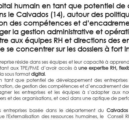
apital humain en tant que potentiel 
ans le Calvados (14), autour des politi
tion des compétences et d’encadreme
éger la
gestion administrative et opérat
tre aux équipes RH et directions des en
e se concentrer sur les dossiers à fort 
reprise réside dans ses équipes et leur capacité à apprendr
tant aux TPE/PME d’avoir accès à
une expertise RH, flexi
ela sous format
digital
.
en tant que potentiel de développement des entreprise
égration, de gestion des compétences et d’encadrement des
gner les entreprises et les équipes à s’adapter aux no
rs et des organisations, et ceci dans une optique de perfor
s entreprises basée dans le département du
Calvados 
que l'Externalisation des ressources humaines, le Conseil 