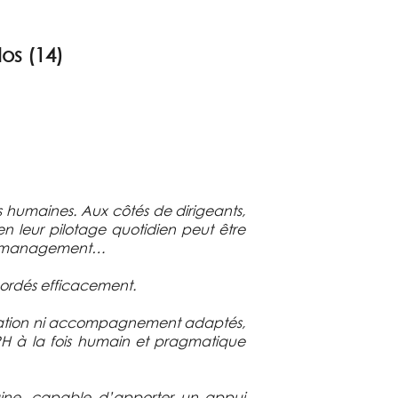
dos (14)
s humaines. Aux côtés de dirigeants,
n leur pilotage quotidien peut être
on, management…
bordés efficacement.
anisation ni accompagnement adaptés,
RH à la fois humain et pragmatique
maine, capable d’apporter un appui